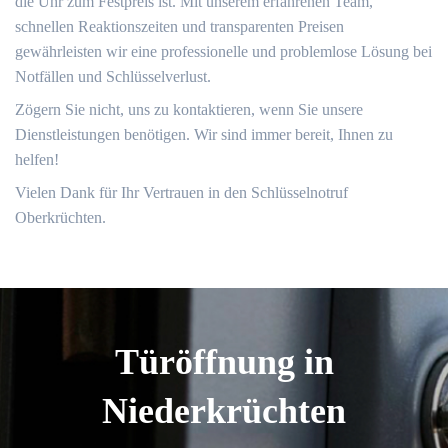
die Uhr zum Festpreis ist.​ Mit unserem erfahrenen Team,
schnellen Reaktionszeiten und transparenten Preisen
gewährleisten wir eine professionelle und problemlose Lösung bei
Notfällen und Schlüsselverlust.​
Zögern Sie nicht, uns zu kontaktieren, wenn Sie unsere
Dienstleistungen benötigen.​ Wir sind immer bereit, Ihnen zu
helfen!​
Vielen Dank für Ihr Vertrauen in den Schlüsselnotruf
Oberkrüchten.​
Türöffnung in
Niederkrüchten